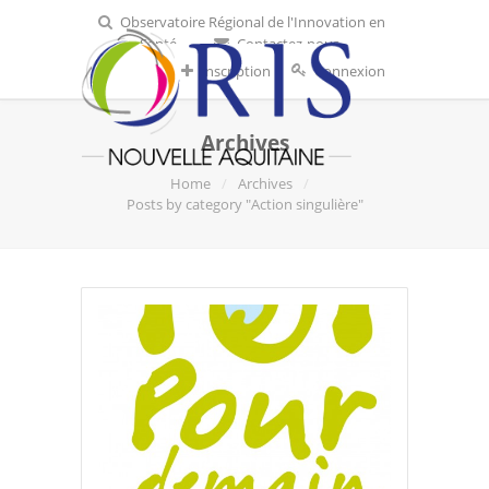
Observatoire Régional de l'Innovation en
Santé
Contactez-nous
Inscription
Connexion
Archives
Home
Archives
Posts by category "Action singulière"