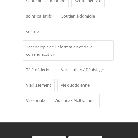
Santé bucco-dentaire
Santé mentale
soins palliatifs
Soutien à domicile
suicide
Technologie de l’information et de la
communication
Télémédecine
Vaccination / Dépistage
Vieillissement
Vie quotidienne
Vie sociale
Violence / Maltraitance